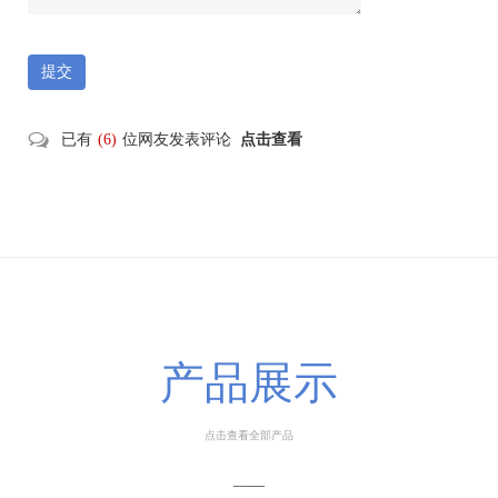
已有
(6)
位网友发表评论
点击查看
产品展示
点击查看全部产品
——