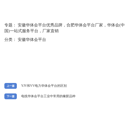
专题：
安徽华体会平台优秀品牌，合肥华体会平台厂家，华体会(中
国)一站式服务平台，厂家直销
分类：
安徽华体会平台
YJV和VV电力华体会平台的区别
上一篇
电线华体会平台工业中常用的橡胶品种
下一篇