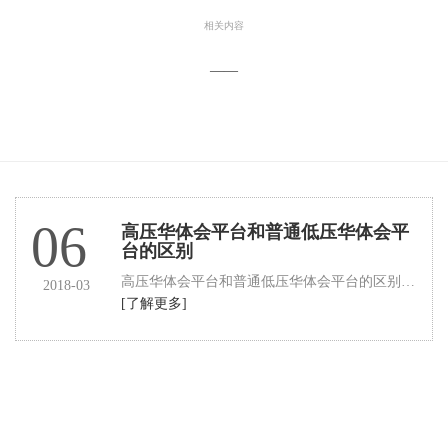
相关内容
——
06
高压华体会平台和普通低压华体会平
台的区别
高压华体会平台和普通低压华体会平台的区别…
2018-03
[了解更多]