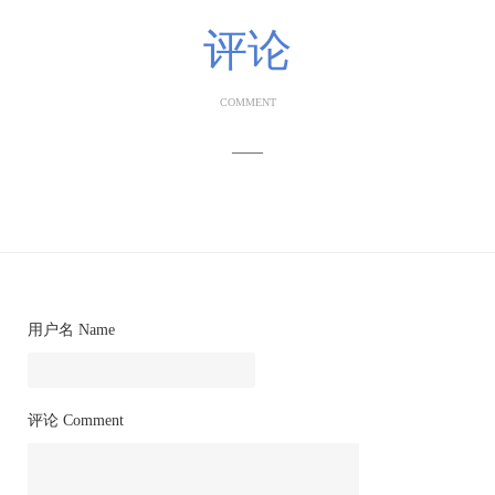
评论
COMMENT
——
用户名 Name
评论 Comment