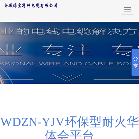
华
体
会
平
台
厂
家
直
销-
华
体
会
平
台
华体会(中国)一站式服务平台
资讯中心
公司动态
WDZN-YJV环保型耐火华
体会平台