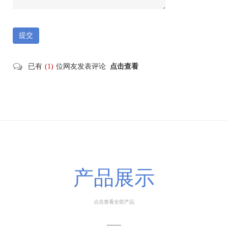
已有
(1)
位网友发表评论
点击查看
产品展示
点击查看全部产品
——