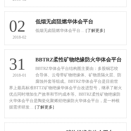
02
低烟无卤阻燃华体会平台
低烟无卤阻燃华体会平台…
[了解更多]
2018-02
31
BBTRZ柔性矿物绝缘防火华体会平台
BBTRZ华体会平台结构图主要由：多股铜芯绞
合导体、云母带矿物绝缘体、矿物质隔火层、防
2018-01
腐蚀外套等组成。BBTRZ华体会平台是目前世
界上最高标准BTTZ矿物绝缘华体会平台改进型号，继承了耐火
优点同时增加生产效率和节约成本等。BBTRZ柔性矿物绝缘防
火华体会平台是陶瓷化聚烯烃绝缘防火华体会平台，是一种根
据需求研发…
[了解更多]