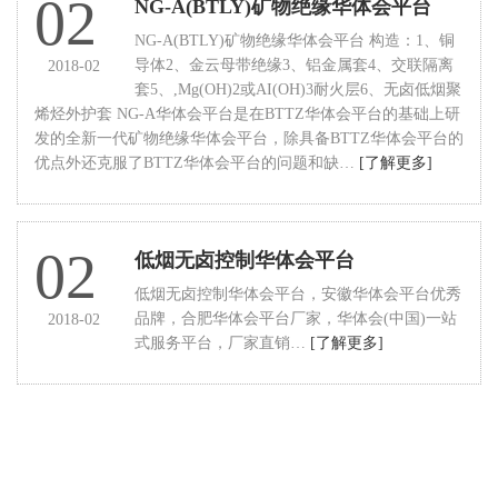
02
NG-A(BTLY)矿物绝缘华体会平台
NG-A(BTLY)矿物绝缘华体会平台 构造：1、铜
导体2、金云母带绝缘3、铝金属套4、交联隔离
2018-02
套5、,Mg(OH)2或AI(OH)3耐火层6、无卤低烟聚
烯烃外护套 NG-A华体会平台是在BTTZ华体会平台的基础上研
发的全新一代矿物绝缘华体会平台，除具备BTTZ华体会平台的
优点外还克服了BTTZ华体会平台的问题和缺…
[了解更多]
02
低烟无卤控制华体会平台
低烟无卤控制华体会平台，安徽华体会平台优秀
品牌，合肥华体会平台厂家，华体会(中国)一站
2018-02
式服务平台，厂家直销…
[了解更多]