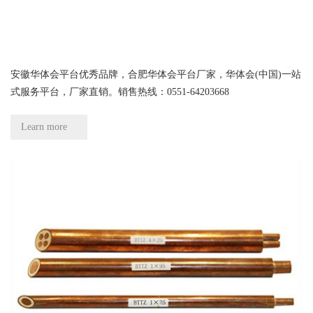
安徽华体会平台优秀品牌，合肥华体会平台厂家，华体会(中国)一站
式服务平台，厂家直销。销售热线：0551-64203668
Learn more