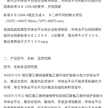
耐火型华体会平台按企业标准制造，华体会平台的耐火性能符合
国家标准ＧＢ 1266.6的要求，并按国家
标准ＧＢ12666.6规定分成Ａ、Ｂ二种不同的耐火类别
（950℃~1000℃/90min,750℃~800℃/min)．
低烟低卤阻燃型华体会平台按企业标准制造，华体会平台的阻燃性
能符合国家标准ＧＢ１２６６．５的要求，透光率不小于３５％，
氯化氢释放不大于１００mg/g.
二、产品型号、名称、适用范围
型号、名称及适用范围
WDZN-YJV 铜芯聚乙烯绝缘聚氯乙烯环保护套耐火电力华体会平
台。敷设在室内，隧道内及管道中，华体会平台不能承受机械外力
作用，单芯华体会平台不允许敷设在磁性材料管道中。
WDZN-YJV22 铜芯聚乙烯绝缘钢带铠装铜芯聚氯乙烯环保护套耐火
华体会平台，敷设在室内、隧道内、管道及埋地敷设，华体会平台
能承受机械外力作用，但不能大的拉力。单芯华体会平台不允许敷